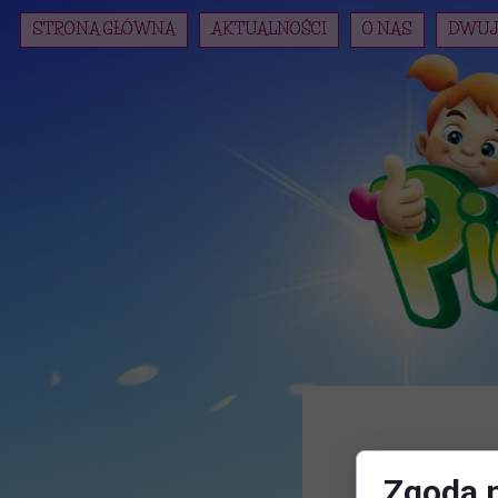
STRONA GŁÓWNA
AKTUALNOŚCI
O NAS
DWUJ
Zgoda n