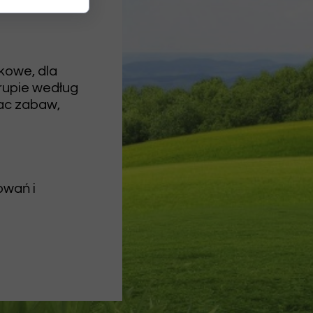
kowe, dla
grupie według
lac zabaw,
owań i