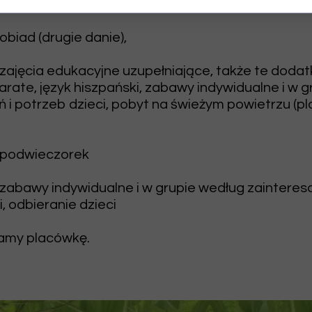
ark).
 obiad (drugie danie),
 zajęcia edukacyjne uzupełniające, także te dodat
arate, język hiszpański, zabawy indywidualne i w 
 i potrzeb dzieci, pobyt na świeżym powietrzu (p
 podwieczorek
 zabawy indywidualne i w grupie według zainteres
, odbieranie dzieci
amy placówkę.