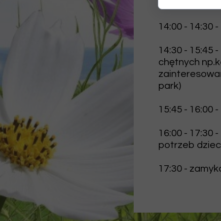
(plac zabaw, p
14:00 - 14:30
-
14:30 - 15:45
-
chętnych np.k
zainteresowań
park)
15:45 - 16:00
-
16:00 - 17:30
-
potrzeb dzieci
17:30
- zamyk