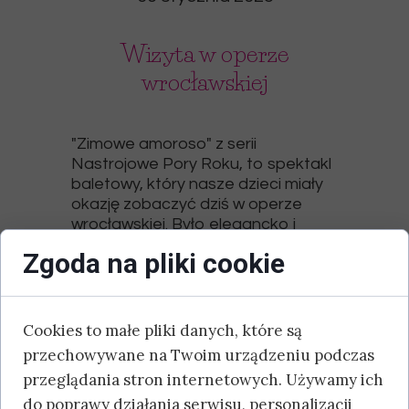
Wizyta w operze
wrocławskiej
"Zimowe amoroso" z serii
Nastrojowe Pory Roku, to spektakl
baletowy, który nasze dzieci miały
okazję zobaczyć dziś w operze
wrocławskiej. Było elegancko i
pięknie, a w przerwie - wesoło! :)
Zgoda na pliki cookie
Cookies to małe pliki danych, które są
przechowywane na Twoim urządzeniu podczas
przeglądania stron internetowych. Używamy ich
do poprawy działania serwisu, personalizacji