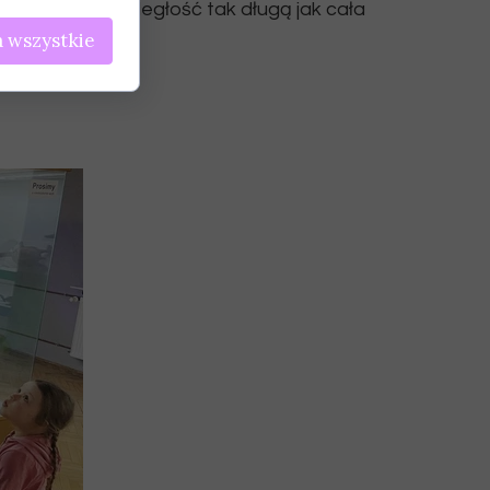
zieckiem na odległość tak długą jak cała
 wszystkie