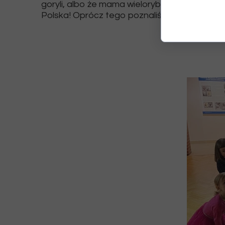
goryli, albo że mama wieloryba za pomocą sp
Polska! Oprócz tego poznaliśmy także wiele