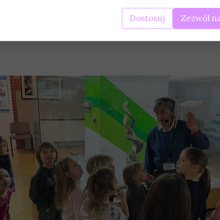
ecjalnych fal dźwiękowych porozumiewa się ze wsoim d
 innych ciekawostek.
Dostosuj
Zezwól na