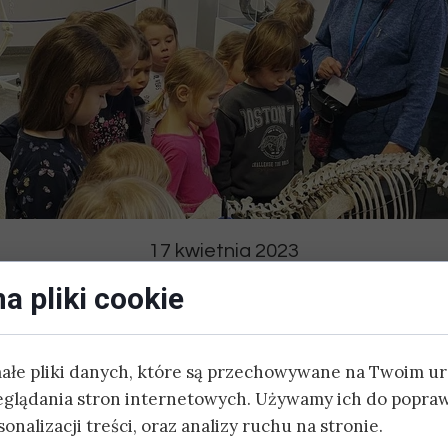
DODATKOWE:
ZAJĘCIA SPORTOWE
JĘZYK HISZPAŃSKI
JĘZYK CHIŃSKI
JOGA
17 kwietnia 2023
SZACHY
 Muzeum Przy
a pliki cookie
ZAJĘCIA AKTORSKIE
małe pliki danych, które są przechowywane na Twoim u
BASEN
eglądania stron internetowych. Używamy ich do popraw
 była dobrą okazją, żeby porozmawiać o różnych zwie
onalizacji treści, oraz analizy ruchu na stronie.
 orangutany to bardzo przyjazne małpy i lubią się przyt