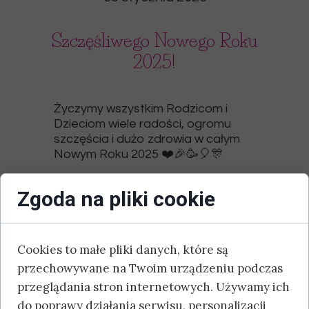
Szczęśliwego Nowego Roku
2025!
Życzymy wszystkim Rodzicom i
Dzieciom wiele radości, ogromu
szczęścia i dużo zdrowia w całym
Nowym Roku 2025 ❤️🎉🥳🎈🎊
Zgoda na pliki cookie
Cookies to małe pliki danych, które są
przechowywane na Twoim urządzeniu podczas
przeglądania stron internetowych. Używamy ich
do poprawy działania serwisu, personalizacji