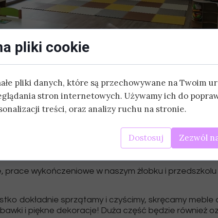
DODATKOWE:
a pliki cookie
ZAJĘCIA SPORTOWE
22 września 2020
JĘZYK HISZPAŃSKI
małe pliki danych, które są przechowywane na Twoim u
JĘZYK CHIŃSKI
eglądania stron internetowych. Używamy ich do popraw
onalizacji treści, oraz analizy ruchu na stronie.
ykończeniowe zak
JOGA
SZACHY
Dostosuj
Zezwól na
ZAJĘCIA AKTORSKIE
e, prace wykończeniowe w naszym żłobku i przedszkolu
BASEN
stko dokładnie sprzątamy i czyścimy, skręcamy meble 
awki i piękne dekoracje! Duża część będzie również o