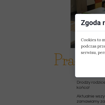
Zgoda n
Cookies to 
podczas prz
serwisu, pers
Prace w
Drodzy rodzic
końca!
Aktualnie wszy
zamawiamy zab