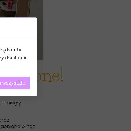
rządzeniu
y działania
ończone!
 wszystkie
 dobiegły
oraz
zdobiona przez