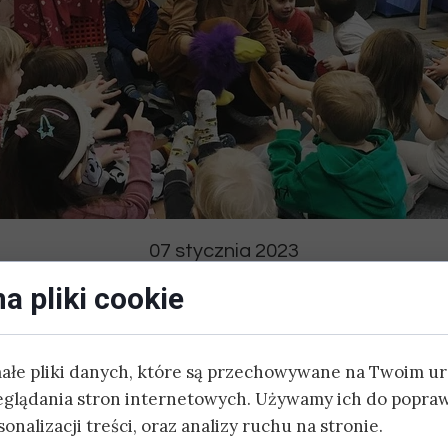
DODATKOWE:
ZAJĘCIA SPORTOWE
JĘZYK HISZPAŃSKI
JĘZYK CHIŃSKI
JOGA
07 stycznia 2023
SZACHY
y tydzień now
a pliki cookie
ZAJĘCIA AKTORSKIE
małe pliki danych, które są przechowywane na Twoim u
BASEN
eglądania stron internetowych. Używamy ich do popraw
aktywny! Przypominamy również, że cały czas prowadz
onalizacji treści, oraz analizy ruchu na stronie.