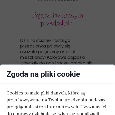
Pajączki w naszym
przedszkolu!
Dziś na ścianie naszego
przedsionka pojawiły się
okazałe pajęczyny oraz ich
mieszkańcy! Kolorowe pajączki
zawitały do nas i raczej prędko się
nie wyprowadzą :)
Zgoda na pliki cookie
Zapraszamy do galerii poniżej aby
zobaczyć prace maluchów w pełnej
okazałości!
Cookies to małe pliki danych, które są
przechowywane na Twoim urządzeniu podczas
przeglądania stron internetowych. Używamy ich
do poprawy działania serwisu, personalizacji