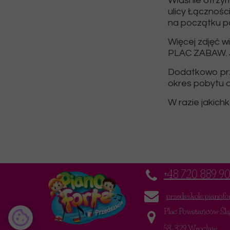
Właśnie otrzy
ulicy Łącznośc
na początku p
Więcej zdjęć w
PLAC ZABAW. J
Dodatkowo prz
okres pobytu d
W razie jakich
+48 720 889 9
przedszkole.pianof
Plac Powstańców Ślą
53-329 Wrocław