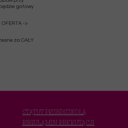
zabaw przy
 będzie gotowy
ce OFERTA ->
czesne za CAŁY
STATUT PRZEDSZKOLA
REGULAMIN REKRUTACJI