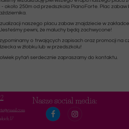
maliśmy wizualizację pierwszego etapu naszego placu 
i - około 250m od przedszkola PianoForte. Plac zabaw
aździernika.
izualizacji naszego placu zabaw znajdziecie w zakład
esteśmy pewni, że maluchy będą zachwycone!
ypominamy o trwających zapisach oraz promocji na 
ziecka w żłobku lub w przedszkolu!
kolwiek pytań serdecznie zapraszamy do kontaktu.
02
Nasze social media:
orte@gmail.com
skich 17