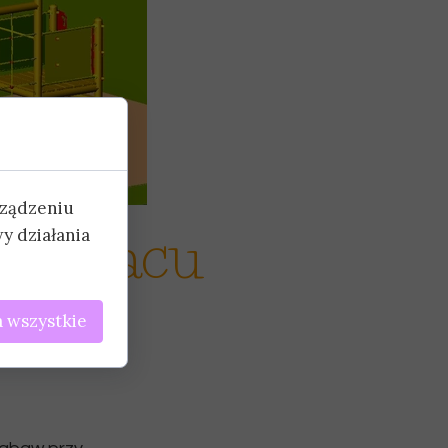
rządzeniu
go placu
y działania
 wszystkie