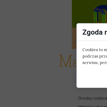
Zgoda n
Cookies to 
Mamy wi
podczas prz
serwisu, pers
Drodzy rodzice