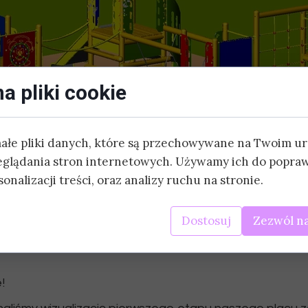
DODATKOWE:
ZAJĘCIA SPORTOWE
30 sierpnia 2020
a pliki cookie
JĘZYK HISZPAŃSKI
JĘZYK CHIŃSKI
małe pliki danych, które są przechowywane na Twoim u
zualizację nasze
JOGA
eglądania stron internetowych. Używamy ich do popraw
onalizacji treści, oraz analizy ruchu na stronie.
SZACHY
zabaw!
Dostosuj
Zezwól na
ZAJĘCIA AKTORSKIE
BASEN
!