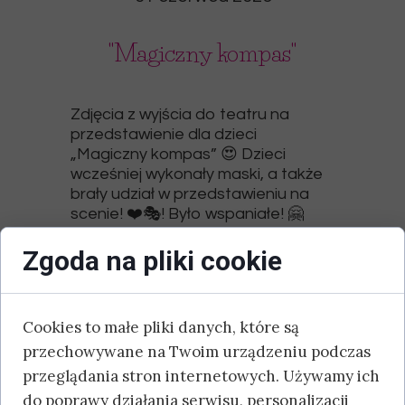
"Magiczny kompas"
Zdjęcia z wyjścia do teatru na
przedstawienie dla dzieci
„Magiczny kompas” 😍 Dzieci
wcześniej wykonały maski, a także
brały udział w przedstawieniu na
scenie! ❤️🎭! Było wspaniałe! 🤗
Zgoda na pliki cookie
Cookies to małe pliki danych, które są
przechowywane na Twoim urządzeniu podczas
przeglądania stron internetowych. Używamy ich
do poprawy działania serwisu, personalizacji