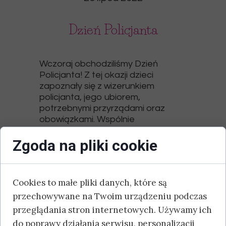
Dzień Policjanta
Wczoraj obchodziliśmy Dzień
Policjanta! Z tej okazji dzieci
zapoznały się z wizerunkiem
policjanta, jego ubiorem,
potrzebnymi przyrządami oraz
obowiązkami. Wspólnie
wykonaliśmy również kolorowanki
Zgoda na pliki cookie
rzeczy związanych z pracą
policjanta!
Cookies to małe pliki danych, które są
przechowywane na Twoim urządzeniu podczas
przeglądania stron internetowych. Używamy ich
do poprawy działania serwisu, personalizacji