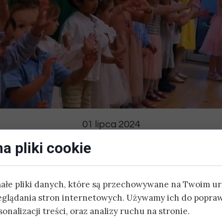
DODATKOWE:
ZAJĘCIA SPORTOWE
JĘZYK HISZPAŃSKI
JĘZYK CHIŃSKI
JOGA
01 lipca 2024
SZACHY
ień Mamy i Ta
a pliki cookie
ZAJĘCIA AKTORSKIE
małe pliki danych, które są przechowywane na Twoim u
BASEN
eglądania stron internetowych. Używamy ich do popraw
ły w naszym przedszkolu Dzień Mamy i Taty! Były wystę
onalizacji treści, oraz analizy ruchu na stronie.