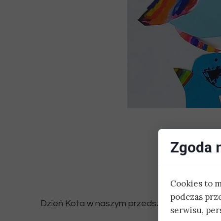
Zgoda n
Cookies to 
podczas prz
Dzień Kota w naszym przedszkolu! :)
serwisu, pers