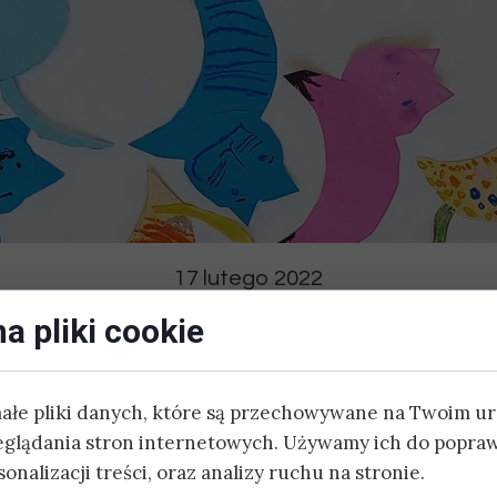
DODATKOWE:
ZAJĘCIA SPORTOWE
JĘZYK HISZPAŃSKI
JĘZYK CHIŃSKI
JOGA
17 lutego 2022
SZACHY
Dzień Kota
a pliki cookie
ZAJĘCIA AKTORSKIE
małe pliki danych, które są przechowywane na Twoim u
BASEN
eglądania stron internetowych. Używamy ich do popraw
onalizacji treści, oraz analizy ruchu na stronie.