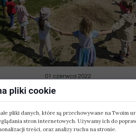
DODATKOWE:
ZAJĘCIA SPORTOWE
JĘZYK HISZPAŃSKI
JĘZYK CHIŃSKI
JOGA
01 czerwca 2022
SZACHY
iecka w Stajni
a pliki cookie
ZAJĘCIA AKTORSKIE
małe pliki danych, które są przechowywane na Twoim u
BASEN
eglądania stron internetowych. Używamy ich do popraw
ieczkę do Stajni "Ardena", gdzie przeżyliśmy mnóstwo w
onalizacji treści, oraz analizy ruchu na stronie.
et siłowaliśmy się na linie! Wrażeń było co niemiara!