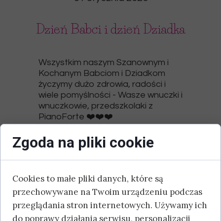
Dzień Babci i dzień Dziadka
Wszystkim naszym Szanownym i
Kochanym Babciom i Dziadkom
życzymy dużo zdrowia, radości i
wiele pomyślności - Wasze wnuczki i
wnuczkowie, przedszkolaki z
PianoForte ❤️❤️❤️
Zgoda na pliki cookie
Cookies to małe pliki danych, które są
przechowywane na Twoim urządzeniu podczas
przeglądania stron internetowych. Używamy ich
do poprawy działania serwisu, personalizacji